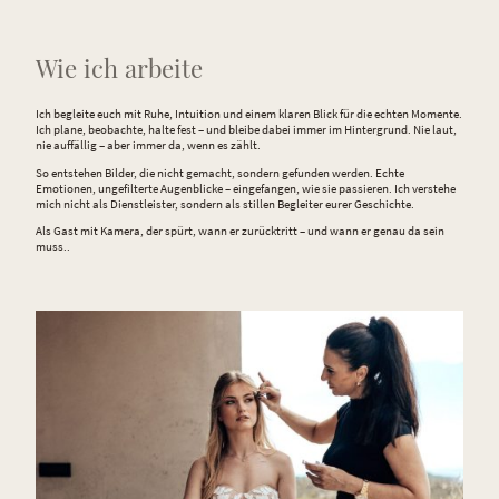
Wie ich arbeite
Ich begleite euch mit Ruhe, Intuition und einem klaren Blick für die echten Momente.
Ich plane, beobachte, halte fest – und bleibe dabei immer im Hintergrund. Nie laut,
nie auffällig – aber immer da, wenn es zählt.
So entstehen Bilder, die nicht gemacht, sondern gefunden werden. Echte
Emotionen, ungefilterte Augenblicke – eingefangen, wie sie passieren. Ich verstehe
mich nicht als Dienstleister, sondern als stillen Begleiter eurer Geschichte.
Als Gast mit Kamera, der spürt, wann er zurücktritt – und wann er genau da sein
muss.
.