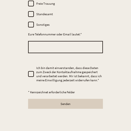
Freie Trauung
Standesamt
Sonstiges
Eure Telefonnummer oder Email lautet:
*
Ich bin damit einverstanden, dass diese Daten
zum Zweck der Kontaktaufnahme gespeichert
und verarbeitet werden. Mir ist bekannt, dass ich
meine Einwilligung jederzeit widerrufen kann.
*
* Kennzeichnet erforderliche Felder
Senden