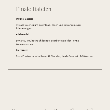
Finale Dateien
Online-Galerie
Private Galerie zum Download, Teilen und Bewahren eurer
Erinnerungen.
Bildanzahl
Etwa 400–800 hochauflösende, bearbeitete Bilder – ohne
Wasserzeichen.
Lieferzeit
Erste Preview innerhalb von 72 Stunden, finale Galerie in 4–5 Wochen.