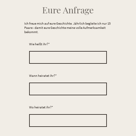
Eure Anfrage
Ich freue mich auf eure Geschichte. Jährlich begleite ich nur 15
Paare - damit eure Geschichte meine volle Aufmerksamkeit
bekommt.
Wie heißt ihr?
*
Wann heiratet ihr?
*
Wo heiratet ihr?
*