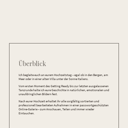
Überblick
Ich begleite euch an eurem Hochzeitstag – egal ob in den Bergen, am
Meer oder in einer alten Villa unter der Sonne Italiens.
Vom ersten Moment des Getting Ready bis zur letzten ausgelassenen
Tanzrunde halte ich eure Geschichte in natürlichen, emotionalen und
unaufdringlichen Bildern fest.
Nach eurer Hochzeit erhaltet ihr alle sorgfältig sortierten und
professionell bearbeiteten Aufnahmen in einer passwortgeschützten
Online-Galerie – zum Anschauen, Teilen und immer wieder
Eintauchen.