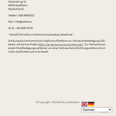
Ostlandring 7a
48703 Stadtlohn
Deutschland
Telefon: 0160 99537323
Mail: info@yeske.eu
St.Nr.: 301/5067/5176
“Gemäß § 19 UStG wird keine Umsatzsteuer berechnet.”
Die Europäische Kommission stellt eine Plattform zur Online-Streitbeilegung (OS)
bereit, die Sie hier finden
https://ec.europa.eu/consumers/odr/
. Zur Teilnahme an
einem Streitbeilegungsverfahren vor einer Verbraucherschlichtungsstelle sind wir
nicht verpflichtet und nicht bereit.
© Copyright. Alle Rechte vorbehalten.